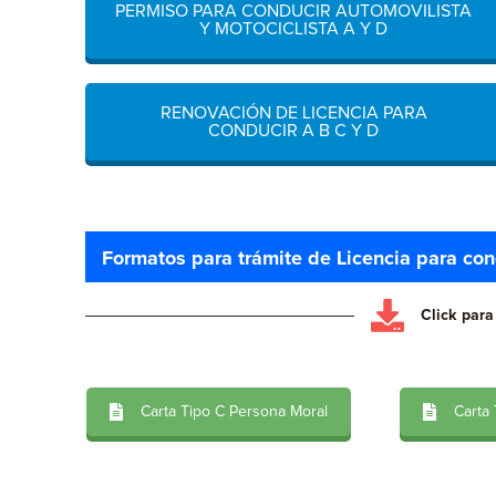
PERMISO PARA CONDUCIR AUTOMOVILISTA
Y MOTOCICLISTA A Y D
RENOVACIÓN DE LICENCIA PARA
CONDUCIR A B C Y D
Formatos para trámite de Licencia para cond
Click par
Carta Tipo C Persona Moral
Carta 