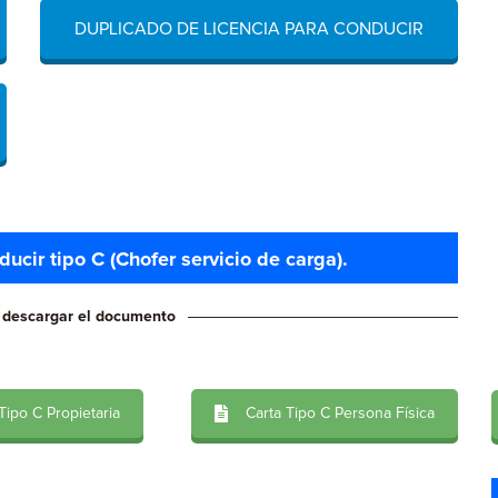
DUPLICADO DE LICENCIA PARA CONDUCIR
ucir tipo C (Chofer servicio de carga).
a descargar el documento
Tipo C Propietaria
Carta Tipo C Persona Física