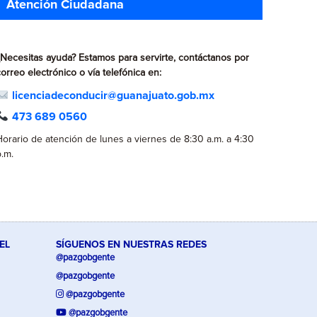
Atención Ciudadana
¿Necesitas ayuda? Estamos para servirte, contáctanos por
correo electrónico o vía telefónica en:
licenciadeconducir@guanajuato.
gob.mx
473 689 0560
Horario de atención de lunes a viernes de 8:30 a.m. a 4:30
p.m.
EL
SÍGUENOS EN NUESTRAS REDES
@pazgobgente
@pazgobgente
@pazgobgente
@pazgobgente