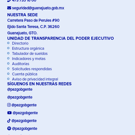
473 735 16 00
seguridad@guanajuato.gob.mx
NUESTRA SEDE
Carretera Paso de Perules #90
Ejido Santa Teresa, C.P. 36260
Guanajuato, GTO.
UNIDAD DE TRANSPARENCIA DEL PODER EJECUTIVO
Directorio
Estructura orgánica
Tabulador de sueldos
Indicadores y metas
Auditorías
Solicitudes respondidas
Cuenta pública
Aviso de privacidad integral
SÍGUENOS EN NUESTRAS REDES
@pazgobgente
@pazgobgente
@pazgobgente
@pazgobgente
@pazgobgente
@pazgobgente