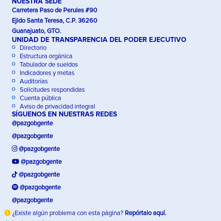
NUESTRA SEDE
Carretera Paso de Perules #90
Ejido Santa Teresa, C.P. 36260
Guanajuato, GTO.
UNIDAD DE TRANSPARENCIA DEL PODER EJECUTIVO
Directorio
Estructura orgánica
Tabulador de sueldos
Indicadores y metas
Auditorías
Solicitudes respondidas
Cuenta pública
Aviso de privacidad integral
SÍGUENOS EN NUESTRAS REDES
@pazgobgente
@pazgobgente
@pazgobgente
@pazgobgente
@pazgobgente
@pazgobgente
@pazgobgente
¿Existe algún problema con esta página?
Repórtalo aquí.